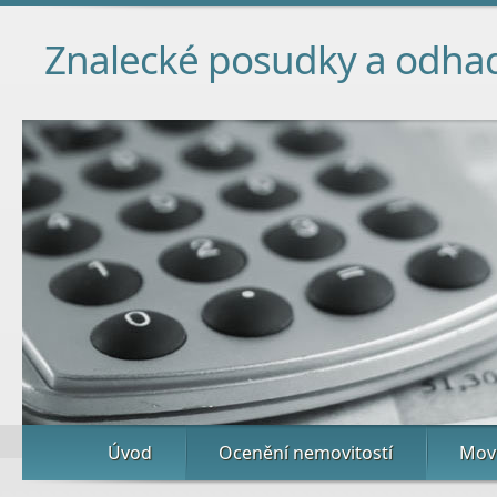
Znalecké posudky a odha
Úvod
Ocenění nemovitostí
Movi