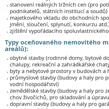
stanovení reálných tržních cen (pro po
podnikatelů, státních institucí a soudů)
majetkového vkladu do obchodních spol
jmění, sloučení, splynutí, konkurzu atd.
zjištění vypořádacího spoluvlastnického
Typy oceňovaného nemovitého ma
areálů):
obytné stavby (rodinné domy, bytové d
chalupy, rekreační a zahrádkářské chat
byty a nebytové prostory v budovách a 
průmyslové stavby (budovy a haly pro p
vodní hospodářství)
zemědělské stavby (budovy a haly pro 
chov živočichů, pro skladování a úprav
dopravní stavby (budovy a haly pro gar