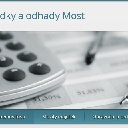
udky a odhady Most
nemovitostí
Movitý majetek
Oprávnění a cert