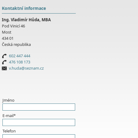
Kontaktní informace
Ing. Vladimír Hůda, MBA
Pod Vinicí 46
Most
434 01
Česká republika
602 447 444
476 108 173
v.huda@seznam.cz
Jméno
E-mail*
Telefon