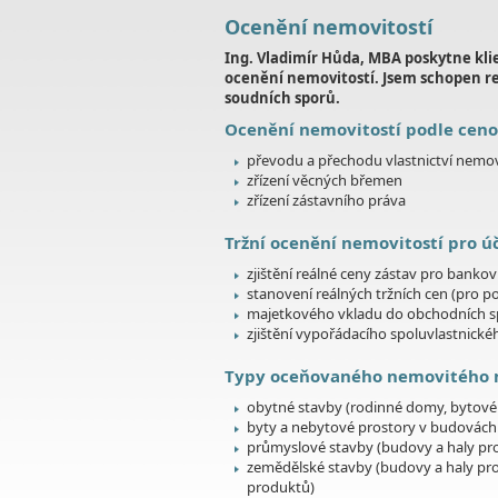
Ocenění nemovitostí
Ing. Vladimír Hůda, MBA poskytne klie
ocenění nemovitostí. Jsem schopen rea
soudních sporů.
Ocenění nemovitostí podle ceno
převodu a přechodu vlastnictví nemovit
zřízení věcných břemen
zřízení zástavního práva
Tržní ocenění nemovitostí pro úč
zjištění reálné ceny zástav pro banko
stanovení reálných tržních cen (pro po
majetkového vkladu do obchodních spol
zjištění vypořádacího spoluvlastnické
Typy oceňovaného nemovitého m
obytné stavby (rodinné domy, bytové 
byty a nebytové prostory v budovách
průmyslové stavby (budovy a haly pro
zemědělské stavby (budovy a haly pro
produktů)