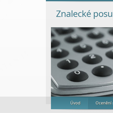
Znalecké pos
Úvod
Ocenění 