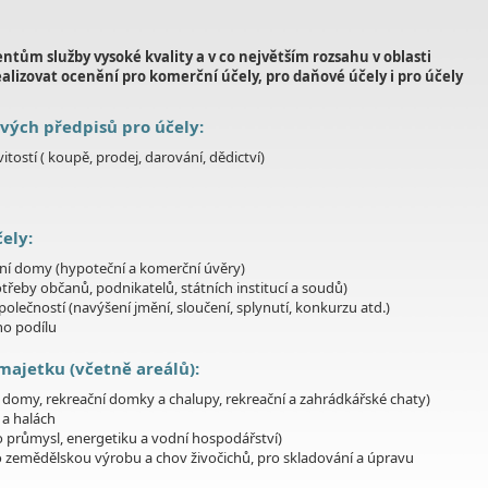
ntům služby vysoké kvality a v co největším rozsahu v oblasti
lizovat ocenění pro komerční účely, pro daňové účely i pro účely
vých předpisů pro účely:
ostí ( koupě, prodej, darování, dědictví)
ely:
vní domy (hypoteční a komerční úvěry)
třeby občanů, podnikatelů, státních institucí a soudů)
ečností (navýšení jmění, sloučení, splynutí, konkurzu atd.)
ho podílu
ajetku (včetně areálů):
domy, rekreační domky a chalupy, rekreační a zahrádkářské chaty)
 a halách
 průmysl, energetiku a vodní hospodářství)
 zemědělskou výrobu a chov živočichů, pro skladování a úpravu