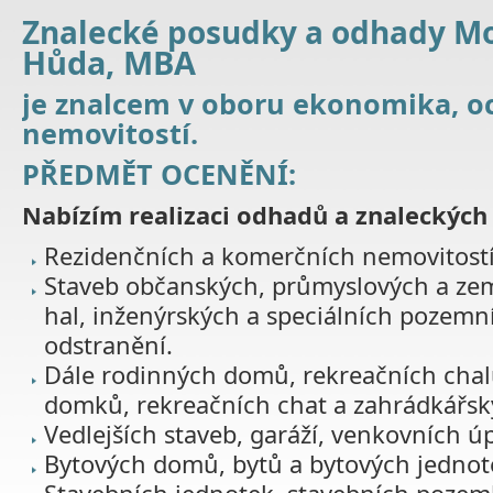
Znalecké posudky a odhady Mo
Hůda, MBA
je znalcem v oboru ekonomika, o
nemovitostí.
PŘEDMĚT OCENĚNÍ:
Nabízím realizaci odhadů a znaleckých
Rezidenčních a komerčních nemovitostí
Staveb občanských, průmyslových a zem
hal, inženýrských a speciálních pozemn
odstranění.
Dále rodinných domů, rekreačních chal
domků, rekreačních chat a zahrádkářsk
Vedlejších staveb, garáží, venkovních ú
Bytových domů, bytů a bytových jednot