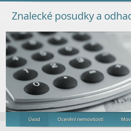
Znalecké posudky a odha
Úvod
Ocenění nemovitostí
Movi