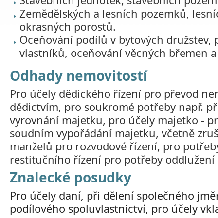
Stavebních jednotek, stavebních pozem
Zemědělských a lesních pozemků, lesníc
okrasných porostů.
Oceňování podílů v bytových družstev, p
vlastníků, oceňování věcných břemen a
Odhady nemovitostí
Pro účely dědického řízení pro převod ne
dědictvím, pro soukromé potřeby např. 
vyrovnání majetku, pro účely majetko - p
soudním vypořádání majetku, včetně zru
manželů pro rozvodové řízení, pro potřeb
restitučního řízení pro potřeby oddlužení
Znalecké posudky
Pro účely daní, při dělení společného jmě
podílového spoluvlastnictví, pro účely vk